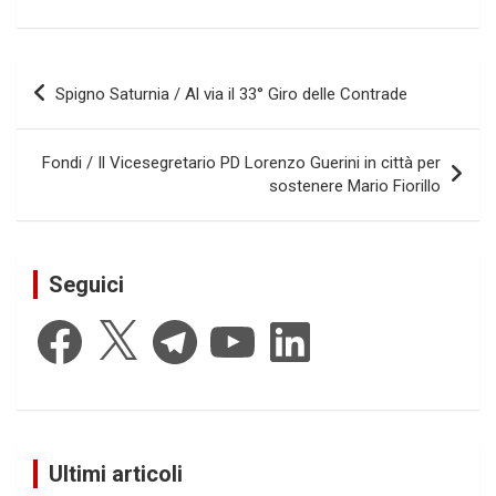
Navigazione
Spigno Saturnia / Al via il 33° Giro delle Contrade
articoli
Fondi / Il Vicesegretario PD Lorenzo Guerini in città per
sostenere Mario Fiorillo
Seguici
Facebook
X
Telegram
YouTube
LinkedIn
Ultimi articoli