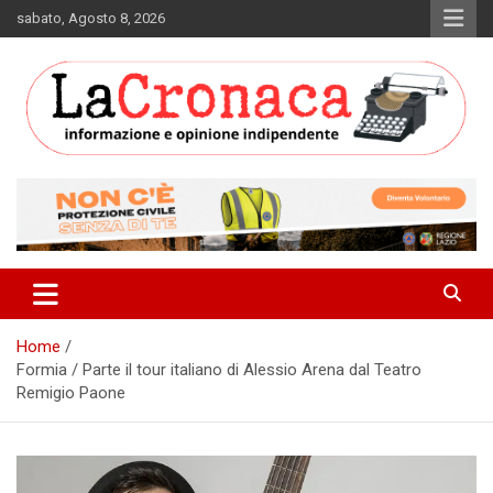
Skip
sabato, Agosto 8, 2026
to
content
Informazione e opinione indipendente
La Cronaca Quotidiano
Home
Formia / Parte il tour italiano di Alessio Arena dal Teatro
Remigio Paone