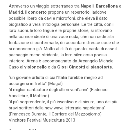
Attraverso un viaggio sotterraneo tra
Napoli
,
Barcellona
e
Madrid
, il
concerto
propone un repertorio, laddove
possibile libero da cavi e microfoni, che eleva il dato
biografico a vera mitologia personale. Le tre città, con i
loro suoni, le loro lingue e le proprie storie, si ritrovano
nella cornice ideale di una voce nuda, che non cede alla
tentazione di confermarle, di raccontare di esse cose che
si conoscono già. Molto al di là di questo, canta di esse il
paesaggio meno stridente, la loro silenziosa poesia
interiore. Arena è accompagnato da Arcangelo Michele
Caso al
violoncello
e da
Giosi Cincotti
al
pianoforte
.
“un giovane artista di cui l’Italia farebbe meglio ad
accorgersi in fretta” (Mogol)
“il miglior cantautore degli ultimi vent’anni” (Federico
Vacalebre, Il Mattino)
“il più sorprendente, il più inventivo e di sicuro, uno dei più
bravi scrittori della new wave letteraria napoletana”
(Francesco Durante, Il Corriere del Mezzogiorno)
Vincitore Festival Musicultura 2013