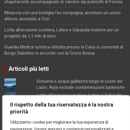
stupefacenti, accompagnato in carcere dai poliziotti di Formia
Minaccia con una bottiglia l’ex compagna, arrestato un uomo
alticcio arrestato a Cori
Lotta all’erosione costiera, Latina e Sabaudia insieme per un
progetto da 1,1 mln di euro
Guardia Medica turistica istituita presso la Casa si comunità di
Borgo Sabotino in accordo con la Croce Rossa
Articoli più letti
Schiuma e acqua giallastra lungo le coste del
Lazio: Arpa esclude contaminazioni batteriche
Lotta all'erosione costiera, Latina e Sabaudia
insieme per un progetto da 1,1 mln di euro
Il rispetto della tua riservatezza è la nostra
Parco Recillo, la richiesta di chiarimenti dei
priorità
consiglieri Fdi di Minturno
Utilizziamo i cookie per migliorare la tua esperienza di
Minturno / “Gonfiata” l’altezza dell’edificio per
aumentarne la volumetria: denunciati
navigazione, fornire annunci o contenuti personalizzati e