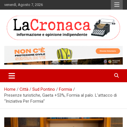
Skip
venerdì, Agosto 7, 2026
to
content
Informazione e opinione indipendente
La Cronaca Quotidiano
Home
Città
Sud Pontino
Formia
Presenze turistiche, Gaeta +53%, Formia al palo. L’attacco di
“Iniziativa Per Formia”