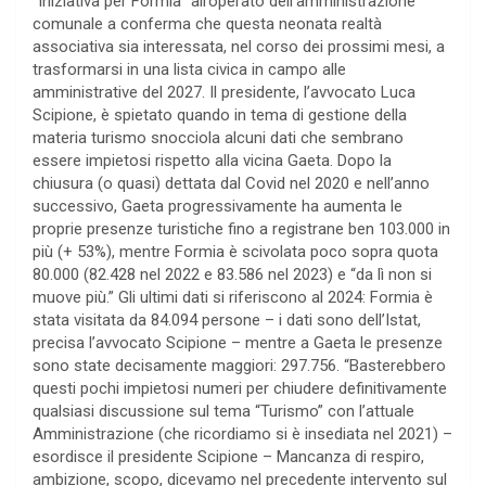
“Iniziativa per Formia” all’operato dell’amministrazione
comunale a conferma che questa neonata realtà
associativa sia interessata, nel corso dei prossimi mesi, a
trasformarsi in una lista civica in campo alle
amministrative del 2027. Il presidente, l’avvocato Luca
Scipione, è spietato quando in tema di gestione della
materia turismo snocciola alcuni dati che sembrano
essere impietosi rispetto alla vicina Gaeta. Dopo la
chiusura (o quasi) dettata dal Covid nel 2020 e nell’anno
successivo, Gaeta progressivamente ha aumenta le
proprie presenze turistiche fino a registrane ben 103.000 in
più (+ 53%), mentre Formia è scivolata poco sopra quota
80.000 (82.428 nel 2022 e 83.586 nel 2023) e “da lì non si
muove più.” Gli ultimi dati si riferiscono al 2024: Formia è
stata visitata da 84.094 persone – i dati sono dell’Istat,
precisa l’avvocato Scipione – mentre a Gaeta le presenze
sono state decisamente maggiori: 297.756. “Basterebbero
questi pochi impietosi numeri per chiudere definitivamente
qualsiasi discussione sul tema “Turismo” con l’attuale
Amministrazione (che ricordiamo si è insediata nel 2021) –
esordisce il presidente Scipione – Mancanza di respiro,
ambizione, scopo, dicevamo nel precedente intervento sul