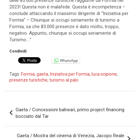
delle 83.000 presenze turistiche raggiunte da Formia nel
2023! Questa non è malafede. Questa è incompetenza –
conclude attaccando il massimo dirigente di “Iniziativa per
Formia” – Chiunque si occupi seriamente di turismo a
Formia, sa che 83.000 presenze è dato molto, troppo,
negativo. Appunto, chiunque si occupi seriamente di
Turismo….”
Condividi:
WhatsApp
Tags:
Formia
,
gaeta
,
Iniziativa per Formia
,
luca scipione
,
presenze turistiche
,
turismo al palo
Navigazione
Gaeta / Concessioni balneari, primo project financing
articoli
bocciato dal Tar
Gaeta / Mostra del cinema di Venezia, Jacopo Reale