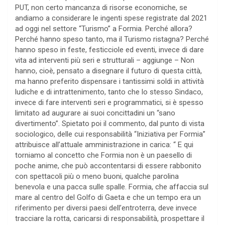
PUT, non certo mancanza di risorse economiche, se
andiamo a considerare le ingenti spese registrate dal 2021
ad oggi nel settore “Turismo” a Formia. Perché allora?
Perché hanno speso tanto, ma il Turismo ristagna? Perché
hanno speso in feste, festicciole ed eventi, invece di dare
vita ad interventi più seri e strutturali – aggiunge – Non
hanno, cioè, pensato a disegnare il futuro di questa città,
ma hanno preferito dispensare i tantissimi soldi in attività
ludiche e di intrattenimento, tanto che lo stesso Sindaco,
invece di fare interventi seri e programmatici, si è spesso
limitato ad augurare ai suoi concittadini un “sano
divertimento”. Spietato poi il commento, dal punto di vista
sociologico, delle cui responsabilità “Iniziativa per Formia”
attribuisce all’attuale amministrazione in carica: “ E qui
torniamo al concetto che Formia non è un paesello di
poche anime, che può accontentarsi di essere rabbonito
con spettacoli più o meno buoni, qualche parolina
benevola e una pacca sulle spalle. Formia, che affaccia sul
mare al centro del Golfo di Gaeta e che un tempo era un
riferimento per diversi paesi dell’entroterra, deve invece
tracciare la rotta, caricarsi di responsabilità, prospettare il