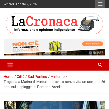
Skip
venerdì, Agosto 7, 2026
to
content
Informazione e opinione indipendente
La Cronaca Quotidiano
Home
Città
Sud Pontino
Minturno
Tragedia a Marina di Minturno: trovato senza vita un uomo di 56
anni sulla spiaggia di Pantano Arenile