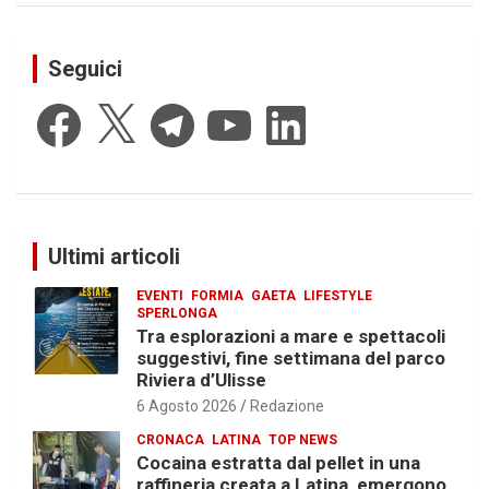
Seguici
Facebook
X
Telegram
YouTube
LinkedIn
Ultimi articoli
EVENTI
FORMIA
GAETA
LIFESTYLE
SPERLONGA
Tra esplorazioni a mare e spettacoli
suggestivi, fine settimana del parco
Riviera d’Ulisse
6 Agosto 2026
Redazione
CRONACA
LATINA
TOP NEWS
Cocaina estratta dal pellet in una
raffineria creata a Latina, emergono