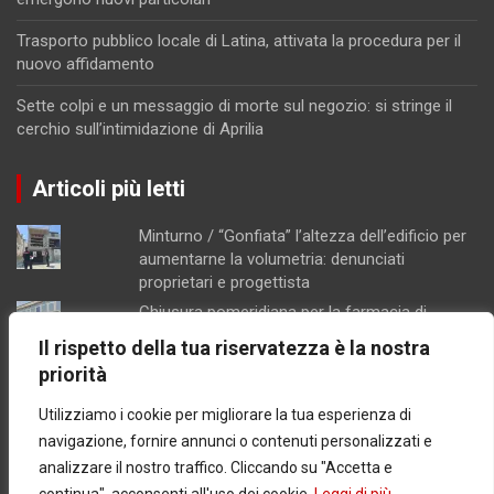
Trasporto pubblico locale di Latina, attivata la procedura per il
nuovo affidamento
Sette colpi e un messaggio di morte sul negozio: si stringe il
cerchio sull’intimidazione di Aprilia
Articoli più letti
Minturno / “Gonfiata” l’altezza dell’edificio per
aumentarne la volumetria: denunciati
proprietari e progettista
Chiusura pomeridiana per la farmacia di
Formia, "manca il personale"
Il rispetto della tua riservatezza è la nostra
Schiuma e acqua giallastra lungo le coste del
priorità
Lazio: Arpa esclude contaminazioni batteriche
Utilizziamo i cookie per migliorare la tua esperienza di
Concorsopoli all’Asl di Latina, licenziati
Rainone ed Esposito dopo la sentenza di
navigazione, fornire annunci o contenuti personalizzati e
primo grado
analizzare il nostro traffico. Cliccando su "Accetta e