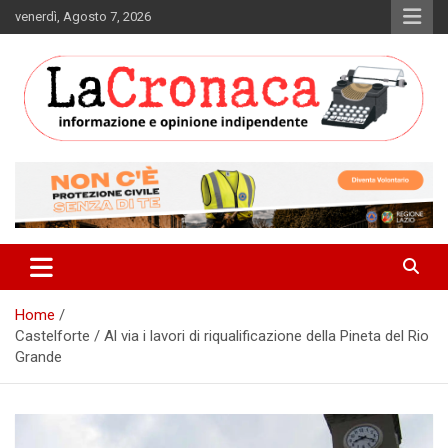
Skip
venerdì, Agosto 7, 2026
to
content
Informazione e opinione indipendente
La Cronaca Quotidiano
Home
Castelforte / Al via i lavori di riqualificazione della Pineta del Rio
Grande