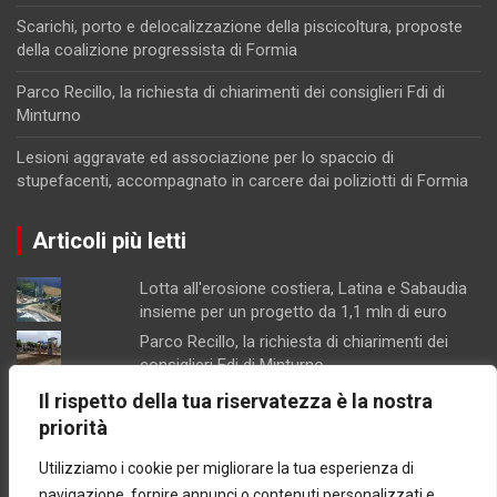
Scarichi, porto e delocalizzazione della piscicoltura, proposte
della coalizione progressista di Formia
Parco Recillo, la richiesta di chiarimenti dei consiglieri Fdi di
Minturno
Lesioni aggravate ed associazione per lo spaccio di
stupefacenti, accompagnato in carcere dai poliziotti di Formia
Articoli più letti
Lotta all'erosione costiera, Latina e Sabaudia
insieme per un progetto da 1,1 mln di euro
Parco Recillo, la richiesta di chiarimenti dei
consiglieri Fdi di Minturno
Scarichi, porto e delocalizzazione della
Il rispetto della tua riservatezza è la nostra
piscicoltura, proposte della coalizione
priorità
progressista di Formia
Utilizziamo i cookie per migliorare la tua esperienza di
Lesioni aggravate ed associazione per lo
spaccio di stupefacenti, accompagnato in
navigazione, fornire annunci o contenuti personalizzati e