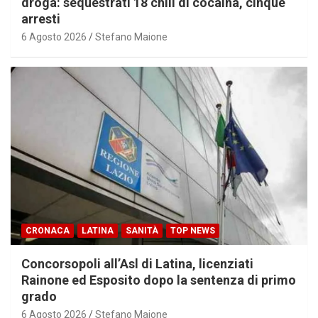
droga: sequestrati 18 chili di cocaina, cinque
arresti
6 Agosto 2026
Stefano Maione
CRONACA
LATINA
SANITÀ
TOP NEWS
Concorsopoli all’Asl di Latina, licenziati
Rainone ed Esposito dopo la sentenza di primo
grado
6 Agosto 2026
Stefano Maione