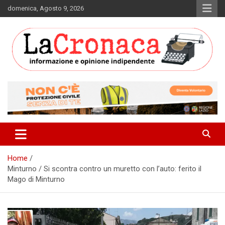
Skip
domenica, Agosto 9, 2026
to
content
Informazione e opinione indipendente
La Cronaca Quotidiano
Home
Minturno / Si scontra contro un muretto con l’auto: ferito il
Mago di Minturno