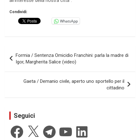
all’interesse della nostra città”.
Condividi:
WhatsApp
Navigazione
Formia / Sentenza Omicidio Franchini: parla la madre di
articoli
Igor, Margherita Salice (video)
Gaeta / Demanio civile, aperto uno sportello per il
cittadino
Seguici
Facebook
X
Telegram
YouTube
LinkedIn