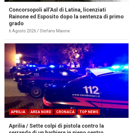
Concorsopoli all’Asl di Latina, licenziati
Rainone ed Esposito dopo la sentenza di primo
grado
6 Agosto 2026
Stefano Maione
APRILIA
AREA NORD
CRONACA
TOP NEWS
Aprilia / Sette colpi di pistola contro la
serranda di un barbiere in pieno centro