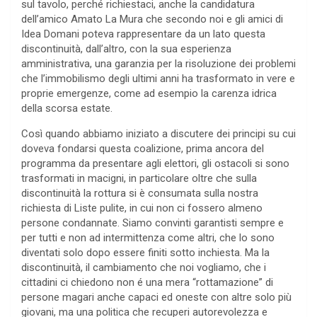
sul tavolo, perché richiestaci, anche la candidatura
dell’amico Amato La Mura che secondo noi e gli amici di
Idea Domani poteva rappresentare da un lato questa
discontinuità, dall’altro, con la sua esperienza
amministrativa, una garanzia per la risoluzione dei problemi
che l’immobilismo degli ultimi anni ha trasformato in vere e
proprie emergenze, come ad esempio la carenza idrica
della scorsa estate.
Così quando abbiamo iniziato a discutere dei principi su cui
doveva fondarsi questa coalizione, prima ancora del
programma da presentare agli elettori, gli ostacoli si sono
trasformati in macigni, in particolare oltre che sulla
discontinuità la rottura si è consumata sulla nostra
richiesta di Liste pulite, in cui non ci fossero almeno
persone condannate. Siamo convinti garantisti sempre e
per tutti e non ad intermittenza come altri, che lo sono
diventati solo dopo essere finiti sotto inchiesta. Ma la
discontinuità, il cambiamento che noi vogliamo, che i
cittadini ci chiedono non é una mera “rottamazione” di
persone magari anche capaci ed oneste con altre solo più
giovani, ma una politica che recuperi autorevolezza e