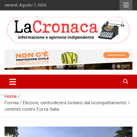
Skip
venerdì, Agosto 7, 2026
to
content
Informazione e opinione indipendente
La Cronaca Quotidiano
Home
Formia / Elezioni, centrodestra lontano dal ricompattamento: i
centristi contro Forza Italia