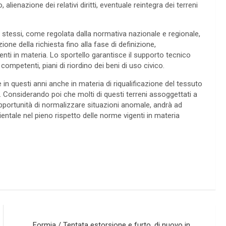
 alienazione dei relativi diritti, eventuale reintegra dei terreni
i stessi, come regolata dalla normativa nazionale e regionale,
ne della richiesta fino alla fase di definizione,
enti in materia. Lo sportello garantisce il supporto tecnico
competenti, piani di riordino dei beni di uso civico.
n questi anni anche in materia di riqualificazione del tessuto
i. Considerando poi che molti di questi terreni assoggettati a
’opportunità di normalizzare situazioni anomale, andrà ad
ntale nel pieno rispetto delle norme vigenti in materia
Formia / Tentata estorsione e furto, di nuovo in