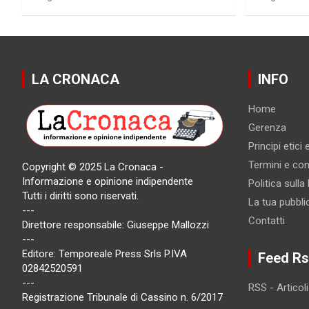
LA CRONACA
INFO
Home
Gerenza
Principi etici
Termini e cond
Copyright © 2025 La Cronaca -
Informazione e opinione indipendente
Politica sulla
Tutti i diritti sono riservati.
La tua pubbli
---
Contatti
Direttore responsabile: Giuseppe Mallozzi
---
Editore: Temporeale Press Srls P.IVA
Feed Rs
02842520591
---
RSS - Articoli
Registrazione Tribunale di Cassino n. 6/2017