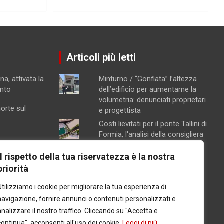
Articoli più letti
na, attivata la
Minturno / “Gonfiata” l’altezza
ento
dell’edificio per aumentarne la
volumetria: denunciati proprietari
orte sul
e progettista
Costi lievitati per il ponte Tallini di
Formia, l'analisi della consigliera
Immacolata Arnone
na
Il rispetto della tua riservatezza è la nostra
Chiusura pomeridiana per la
l carcere per
priorità
farmacia di Formia, "manca il
personale"
Utilizziamo i cookie per migliorare la tua esperienza di
i,
Caso Mendico, crollano le
omare le
navigazione, fornire annunci o contenuti personalizzati e
iscrizioni al Pacinotti di Santi
analizzare il nostro traffico. Cliccando su "Accetta e
Cosma e Damiano: soltanto tre
continua", acconsenti all'uso dei cookie.
Leggi di più