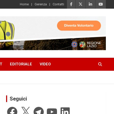
Home
Gerenza
Contatti
T
EDITORIALE
VIDEO
Seguici
Facebook
X
Telegram
YouTube
LinkedIn