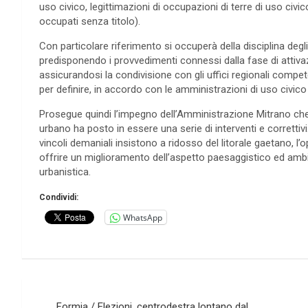
uso civico, legittimazioni di occupazioni di terre di uso civico,
occupati senza titolo).
Con particolare riferimento si occuperà della disciplina degl
predisponendo i provvedimenti connessi dalla fase di attivazio
assicurandosi la condivisione con gli uffici regionali compet
per definire, in accordo con le amministrazioni di uso civico 
Prosegue quindi l’impegno dell’Amministrazione Mitrano che i
urbano ha posto in essere una serie di interventi e correttiv
vincoli demaniali insistono a ridosso del litorale gaetano, l
offrire un miglioramento dell’aspetto paesaggistico ed ambie
urbanistica.
Condividi:
WhatsApp
Navigazione
Formia / Elezioni, centrodestra lontano dal