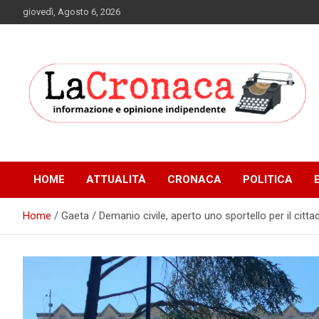
Skip
giovedì, Agosto 6, 2026
to
content
Informazione e opinione indipendente
La Cronaca Quotidiano
HOME
ATTUALITÀ
CRONACA
POLITICA
Home
Gaeta / Demanio civile, aperto uno sportello per il citta