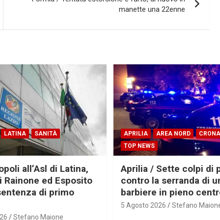
manette una 22enne
LATINA
SANITÀ
APRILIA
AREA NORD
CRON
TOP NEWS
oli all’Asl di Latina,
Aprilia / Sette colpi di 
ti Rainone ed Esposito
contro la serranda di u
sentenza di primo
barbiere in pieno cent
5 Agosto 2026
Stefano Maion
026
Stefano Maione