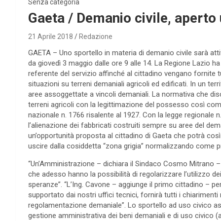
Senza categoria
Gaeta / Demanio civile, aperto 
21 Aprile 2018
Redazione
GAETA – Uno sportello in materia di demanio civile sarà atti
da giovedì 3 maggio dalle ore 9 alle 14. La Regione Lazio ha
referente del servizio affinché al cittadino vengano fornite
situazioni su terreni demaniali agricoli ed edificati. In un t
aree assoggettate a vincoli demaniali. La normativa che disci
terreni agricoli con la legittimazione del possesso così come
nazionale n. 1766 risalente al 1927. Con la legge regionale n
l’alienazione dei fabbricati costruiti sempre su aree del dem
un’opportunità proposta al cittadino di Gaeta che potrà così
uscire dalla cosiddetta “zona grigia” normalizzando come pr
“Un’Amministrazione – dichiara il Sindaco Cosmo Mitrano – se
che adesso hanno la possibilità di regolarizzare l’utilizzo de
speranze”. “L’Ing. Cavone – aggiunge il primo cittadino – per
supportato dai nostri uffici tecnici, fornirà tutti i chiarimenti
regolamentazione demaniale”. Lo sportello ad uso civico assi
gestione amministrativa dei beni demaniali e di uso civico (a