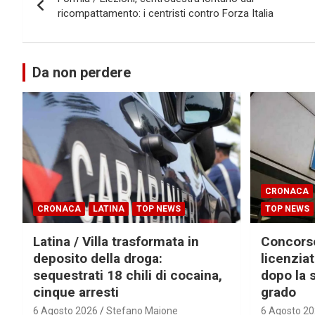
articoli
ricompattamento: i centristi contro Forza Italia
Da non perdere
CRONACA
CRONACA
LATINA
TOP NEWS
TOP NEWS
Latina / Villa trasformata in
Concorsop
deposito della droga:
licenzia
sequestrati 18 chili di cocaina,
dopo la 
cinque arresti
grado
6 Agosto 2026
Stefano Maione
6 Agosto 2