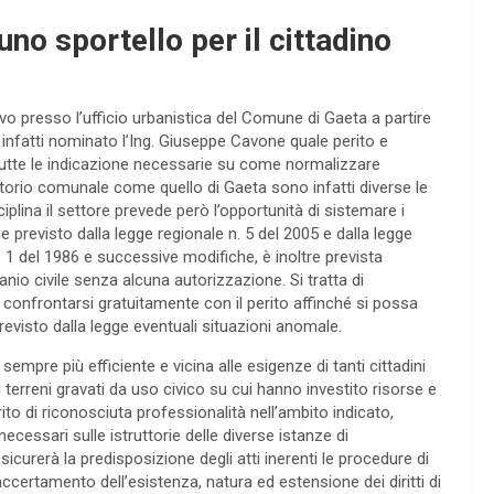
uno sportello per il cittadino
vo presso l’ufficio urbanistica del Comune di Gaeta a partire
 infatti nominato l’Ing. Giuseppe Cavone quale perito e
 tutte le indicazione necessarie su come normalizzare
erritorio comunale come quello di Gaeta sono infatti diverse le
plina il settore prevede però l’opportunità di sistemare i
 previsto dalla legge regionale n. 5 del 2005 e dalla legge
. 1 del 1986 e successive modifiche, è inoltre prevista
anio civile senza alcuna autorizzazione. Si tratta di
 confrontarsi gratuitamente con il perito affinché si possa
evisto dalla legge eventuali situazioni anomale.
mpre più efficiente e vicina alle esigenze di tanti cittadini
i terreni gravati da uso civico su cui hanno investito risorse e
ito di riconosciuta professionalità nell’ambito indicato,
 necessari sulle istruttorie delle diverse istanze di
curerà la predisposizione degli atti inerenti le procedure di
ccertamento dell’esistenza, natura ed estensione dei diritti di