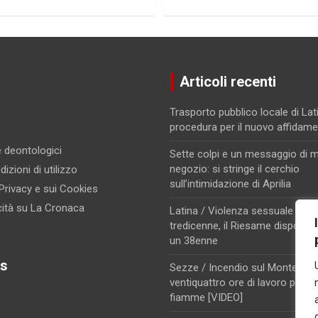
Articoli recenti
Trasporto pubblico locale di Lati
procedura per il nuovo affidam
 e deontologici
Sette colpi e un messaggio di m
negozio: si stringe il cerchio
izioni di utilizzo
sull’intimidazione di Aprilia
 Privacy e sui Cookies
cità su La Cronaca
Latina / Violenza sessuale su u
tredicenne, il Riesame dispone i
un 38enne
s
Sezze / Incendio sul Monte Trev
ventiquattro ore di lavoro per d
fiamme [VIDEO]