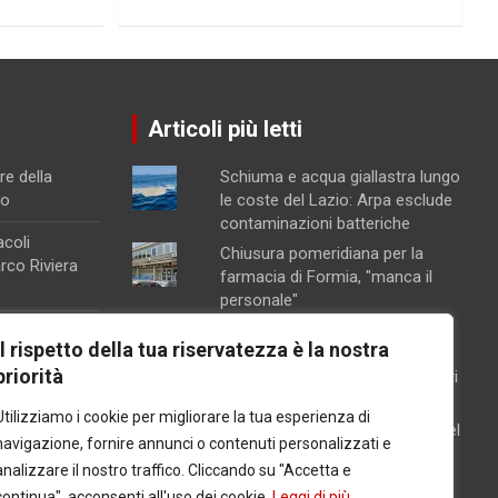
Articoli più letti
re della
Schiuma e acqua giallastra lungo
no
le coste del Lazio: Arpa esclude
contaminazioni batteriche
acoli
Chiusura pomeridiana per la
arco Riviera
farmacia di Formia, "manca il
personale"
Minturno / “Gonfiata” l’altezza
a raffineria
Il rispetto della tua riservatezza è la nostra
dell’edificio per aumentarne la
 particolari
priorità
volumetria: denunciati proprietari
na, attivata la
e progettista
Utilizziamo i cookie per migliorare la tua esperienza di
ento
Latina / Piano del fabbisogno del
navigazione, fornire annunci o contenuti personalizzati e
personale, ok dalla Giunta: in
orte sul
analizzare il nostro traffico. Cliccando su "Accetta e
arrivo 30 nuove assunzioni e 17
continua", acconsenti all'uso dei cookie.
Leggi di più