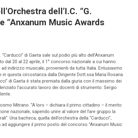
’Orchestra dell’I.C. “G.
ale “Anxanum Music Awards
. “Carducci” di Gaeta sale sul podio più alto dell’Anxanum
o dal 20 al 22 aprile, il 1° concorso nazionale a cui hanno
ei ad indirizzo musicale, provenienti da tutta Italia. Entusiasmo
che in questa circostanza dalla Dirigente Dott.ssa Maria Rosaria
cci” di Gaeta è stata premiata dalla giuria con il massimo dei
denziato l’accurato lavoro dei docenti di strumento: Sergio
lente.
osmo Mitrano. “A loro – dichiara il primo cittadino – il merito
izione nazionale, sapendo unire al valore del fare gruppo la
ali”. Una bacheca, quella dell’orchestra della “Carducci”,
 va ad aggiungere il primo posto del concorso “Anxanum Music