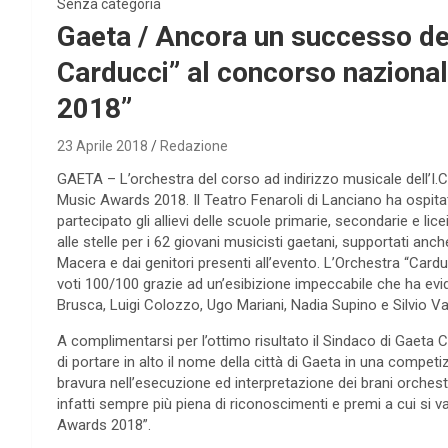
Senza categoria
Gaeta / Ancora un successo dell
Carducci” al concorso nazion
2018”
23 Aprile 2018
Redazione
GAETA – L’orchestra del corso ad indirizzo musicale dell’I.C
Music Awards 2018. Il Teatro Fenaroli di Lanciano ha ospitat
partecipato gli allievi delle scuole primarie, secondarie e lic
alle stelle per i 62 giovani musicisti gaetani, supportati an
Macera e dai genitori presenti all’evento. L’Orchestra “Cardu
voti 100/100 grazie ad un’esibizione impeccabile che ha evi
Brusca, Luigi Colozzo, Ugo Mariani, Nadia Supino e Silvio Va
A complimentarsi per l’ottimo risultato il Sindaco di Gaeta C
di portare in alto il nome della città di Gaeta in una compet
bravura nell’esecuzione ed interpretazione dei brani orchestr
infatti sempre più piena di riconoscimenti e premi a cui si
Awards 2018”.