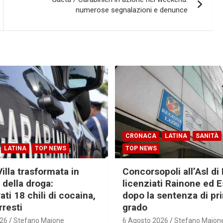
numerose segnalazioni e denunce
CRONACA
LATINA
SANITÀ
LATINA
TOP NEWS
TOP NEWS
Villa trasformata in
Concorsopoli all’Asl di 
 della droga:
licenziati Rainone ed 
ti 18 chili di cocaina,
dopo la sentenza di pr
rresti
grado
026
Stefano Maione
6 Agosto 2026
Stefano Maion