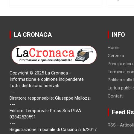
LA CRONACA
INFO
Home
Gerenza
Principi etici
Termini e cond
Copyright © 2025 La Cronaca -
Informazione e opinione indipendente
Politica sulla
Tutti i diritti sono riservati.
La tua pubbli
---
Contatti
Direttore responsabile: Giuseppe Mallozzi
---
Editore: Temporeale Press Srls P.IVA
Feed Rs
02842520591
---
RSS - Articoli
Registrazione Tribunale di Cassino n. 6/2017