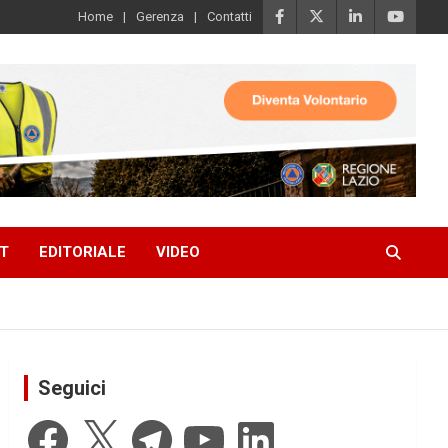
Home
Gerenza
Contatti
T
EDITORIALE
VIDEO
Seguici
Facebook
X
Telegram
YouTube
LinkedIn