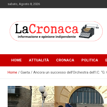
Skip
sabato, Agosto 8, 2026
to
content
Informazione e opinione indipendente
La Cronaca Quotidiano
HOME
ATTUALITÀ
CRONACA
POLITICA
Home
Gaeta / Ancora un successo dell’Orchestra dell’I.C. “