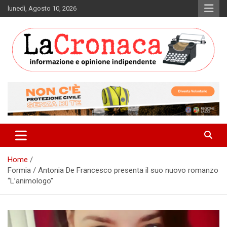
Skip
lunedì, Agosto 10, 2026
to
content
Informazione e opinione indipendente
La Cronaca Quotidiano
Home
Formia / Antonia De Francesco presenta il suo nuovo romanzo
“L’animologo”