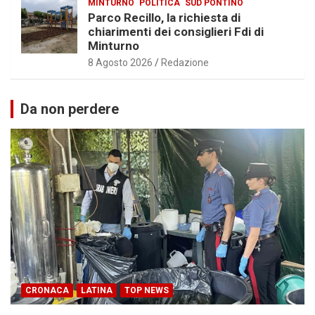
MINTURNO
POLITICA
SUD PONTINO
Parco Recillo, la richiesta di
chiarimenti dei consiglieri Fdi di
Minturno
8 Agosto 2026
Redazione
Da non perdere
CRONACA
LATINA
TOP NEWS