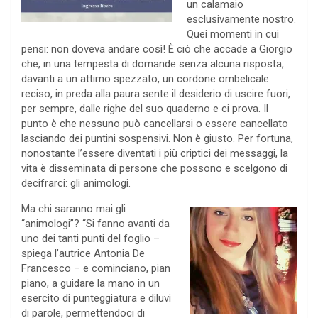
un calamaio
esclusivamente nostro.
Quei momenti in cui
pensi: non doveva andare così! È ciò che accade a Giorgio
che, in una tempesta di domande senza alcuna risposta,
davanti a un attimo spezzato, un cordone ombelicale
reciso, in preda alla paura sente il desiderio di uscire fuori,
per sempre, dalle righe del suo quaderno e ci prova. Il
punto è che nessuno può cancellarsi o essere cancellato
lasciando dei puntini sospensivi. Non è giusto. Per fortuna,
nonostante l’essere diventati i più criptici dei messaggi, la
vita è disseminata di persone che possono e scelgono di
decifrarci: gli animologi.
Ma chi saranno mai gli
“animologi”? “Si fanno avanti da
uno dei tanti punti del foglio –
spiega l’autrice Antonia De
Francesco – e cominciano, pian
piano, a guidare la mano in un
esercito di punteggiatura e diluvi
di parole, permettendoci di