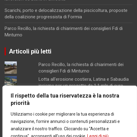
Scarichi, porto e delocalizzazione della piscicoltura, proposte
della coalizione progressista di Formia
Parco Recillo, la richiesta di chiarimenti dei consiglieri Fdi di
Minturno
Articoli più letti
Parco Recillo, la richiesta di chiarimenti dei
consiglieri Fdi di Minturno
Lotta all'erosione costiera, Latina e Sabaudia
insieme per un progetto da 1,1 mln di euro
Scarichi, porto e delocalizzazione della
Il rispetto della tua riservatezza è la nostra
piscicoltura, proposte della coalizione
priorità
progressista di Formia
Utilizziamo i cookie per migliorare la tua esperienza di
Giudice di Pace di Gaeta senza condizionatori,
udienze rinviate, lavoratori ed utenti in
navigazione, fornire annunci o contenuti personalizzati e
difficoltà
analizzare il nostro traffico. Cliccando su "Accetta e
Lesioni aggravate ed associazione per lo
continua", acconsenti all'uso dei cookie.
Leggi di più