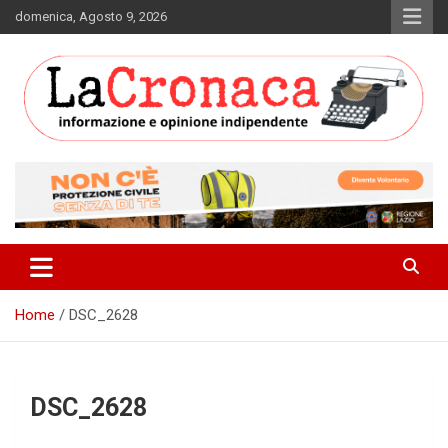
Skip
domenica, Agosto 9, 2026
to
content
Informazione e opinione indipendente
La Cronaca Quotidiano
Home
DSC_2628
DSC_2628